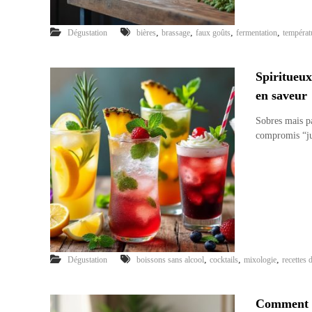
,
,
,
,
Dégustation
bières
brassage
faux goûts
fermentation
températ
Spiritueux
en saveur
Sobres mais pa
compromis “j
,
,
,
Dégustation
boissons sans alcool
cocktails
mixologie
recettes 
Comment ré