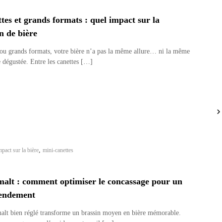
tes et grands formats : quel impact sur la
n de bière
 ou grands formats, votre bière n’a pas la même allure… ni la même
 dégustée. Entre les canettes […]
,
mpact sur la bière
mini-canettes
malt : comment optimiser le concassage pour un
rendement
alt bien réglé transforme un brassin moyen en bière mémorable.