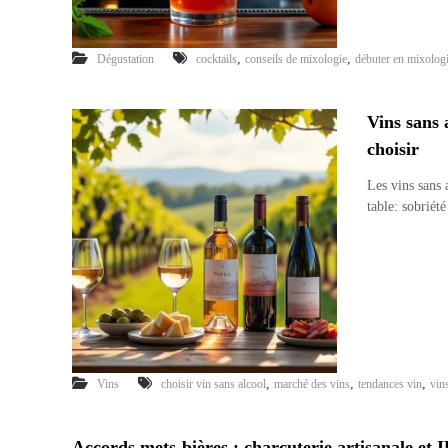
,
,
Dégustation
cocktails
conseils de mixologie
débuter en mixolog
Vins sans 
choisir
Les vins sans a
table: sobriét
,
,
,
Vins
choisir vin sans alcool
marché des vins
tendances vin
vin
Accords mets-bières : charcuterie artisanale et