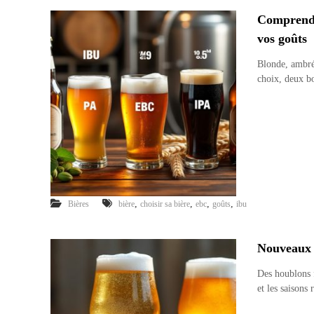
Comprendre
vos goûts
Blonde, ambrée
choix, deux b
,
,
,
,
Bières
bière
choisir sa bière
ebc
goûts
ibu
Nouveaux st
Des houblons f
et les saisons