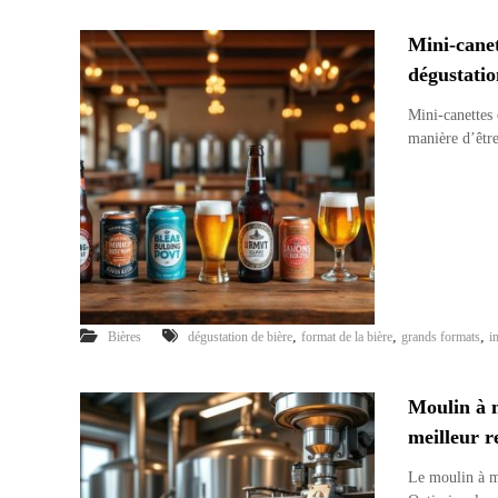
Mini-canet
dégustatio
Mini-canettes
manière d’être
,
,
,
Bières
dégustation de bière
format de la bière
grands formats
i
Moulin à 
meilleur 
Le moulin à m