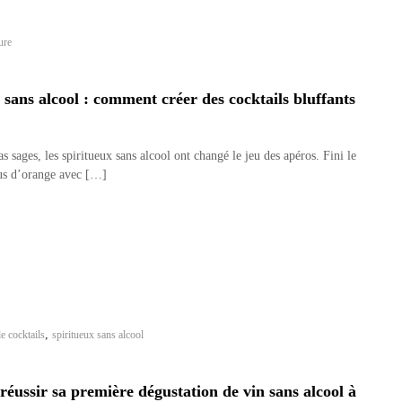
ure
 sans alcool : comment créer des cocktails bluffants
s sages, les spiritueux sans alcool ont changé le jeu des apéros. Fini le
us d’orange avec […]
,
de cocktails
spiritueux sans alcool
ussir sa première dégustation de vin sans alcool à