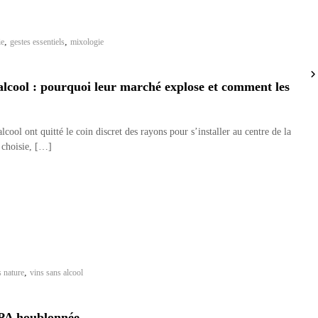
,
,
ie
gestes essentiels
mixologie
alcool : pourquoi leur marché explose et comment les
lcool ont quitté le coin discret des rayons pour s’installer au centre de la
é choisie, […]
,
s nature
vins sans alcool
 IPA houblonnée