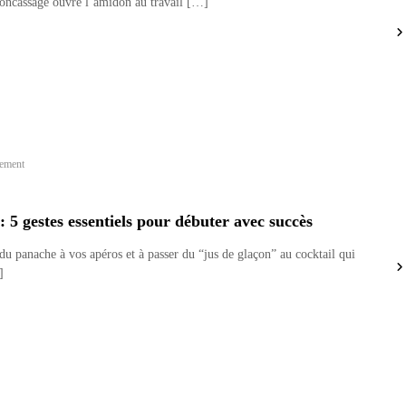
concassage ouvre l’amidon au travail […]
ement
: 5 gestes essentiels pour débuter avec succès
du panache à vos apéros et à passer du “jus de glaçon” au cocktail qui
]