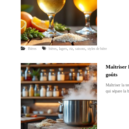
,
,
,
,
Bières
bières
lagers
riz
saisons
styles de bière
Maîtriser 
goûts
Maîtriser la t
qui sépare la