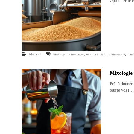
Optimiser le 
,
,
,
,
Matériel
brassage
concassage
moulin à malt
optimisation
rend
Mixologie 
Prêt à donner 
bluffe vos […