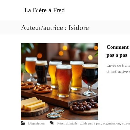
A
La Bière à Fred
l
l
e
Auteur/autrice :
Isidore
r
a
u
c
Comment or
o
pas à pas
n
t
Envie de tran
e
et instructive
n
u
,
,
,
,
Dégustation
bière
domicile
guide pas à pas
organisation
soiré