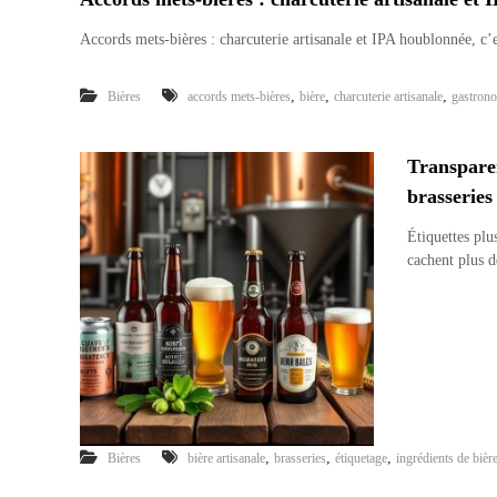
Accords mets-bières : charcuterie artisanale et IPA houblonnée, c’
,
,
,
Bières
accords mets-bières
bière
charcuterie artisanale
gastron
Transparen
brasseries
Étiquettes plu
cachent plus 
,
,
,
Bières
bière artisanale
brasseries
étiquetage
ingrédients de bièr