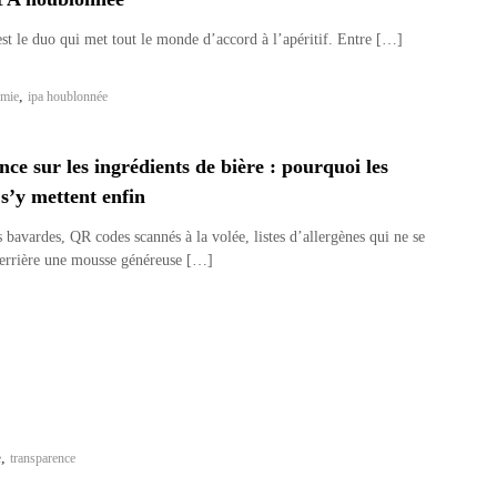
est le duo qui met tout le monde d’accord à l’apéritif. Entre […]
,
omie
ipa houblonnée
ce sur les ingrédients de bière : pourquoi les
 s’y mettent enfin
s bavardes, QR codes scannés à la volée, listes d’allergènes qui ne se
derrière une mousse généreuse […]
,
e
transparence