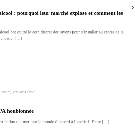
alcool : pourquoi leur marché explose et comment les
lcool ont quitté le coin discret des rayons pour s’installer au centre de la
é choisie, […]
,
s nature
vins sans alcool
 IPA houblonnée
est le duo qui met tout le monde d’accord à l’apéritif. Entre […]