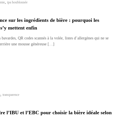
,
omie
ipa houblonnée
ce sur les ingrédients de bière : pourquoi les
 s’y mettent enfin
s bavardes, QR codes scannés à la volée, listes d’allergènes qui ne se
derrière une mousse généreuse […]
,
e
transparence
 l’IBU et l’EBC pour choisir la bière idéale selon