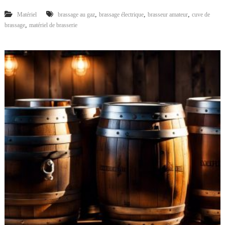
,
,
,
Matériel
brassage au gaz
brassage électrique
brasseur amateur
cuve de
,
brassage
matériel de brasserie