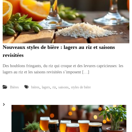
Nouveaux styles de bière : lagers au riz et saisons
revisitées
Des houblons fringants, du riz qui croque et des levures capricieuses: les
lagers au riz et les saisons revisitées s’imposent […]
,
,
,
,
Bières
bières
lagers
riz
saisons
styles de bière